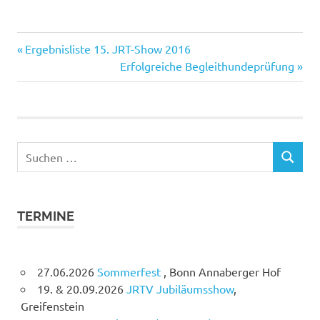
Vorheriger
Beitragsnavigation
Ergebnisliste 15. JRT-Show 2016
Beitrag:
Nächster
Erfolgreiche Begleithundeprüfung
Beitrag:
Suchen
SUCHEN
nach:
TERMINE
27.06.2026
Sommerfest
, Bonn Annaberger Hof
19. & 20.09.2026
JRTV Jubiläumsshow
,
Greifenstein