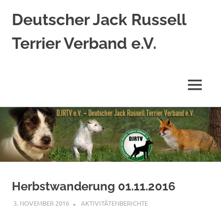
Deutscher Jack Russell
Terrier Verband e.V.
Jack
Russell
Terrier
MENÜ
nach
original
Zum
englischem
Standard
Inhalt
springen
Herbstwanderung 01.11.2016
3. NOVEMBER 2016
AKTIVITÄTENBERICHTE