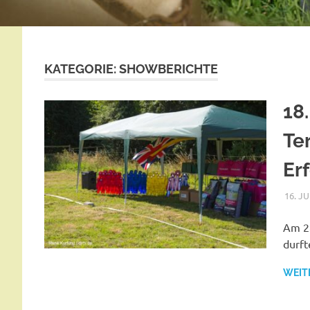
KATEGORIE:
SHOWBERICHTE
18.
Ter
Erf
16. JU
Am 28
durft
WEIT