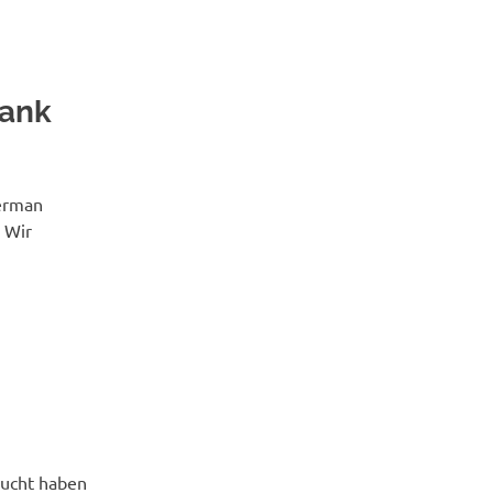
lank
erman
. Wir
ucht haben