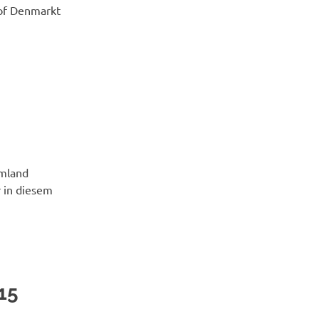
 of Denmarkt
mmland
r in diesem
15