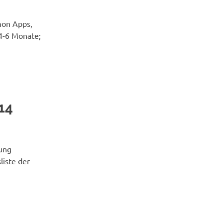
mon Apps,
 4-6 Monate;
14
gung
liste der