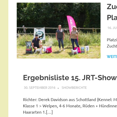
Zu
Pl
16. JU
Platz
Zuch
WEIT
Ergebnisliste 15. JRT-Sho
30. SEPTEMBER 2016
SHOWBERICHTE
Richter: Derek Davidson aus Schottland (Kennel: M
Klasse 1 > Welpen, 4-6 Monate, Rüden + Hündinnen
Haararten 1.[…]