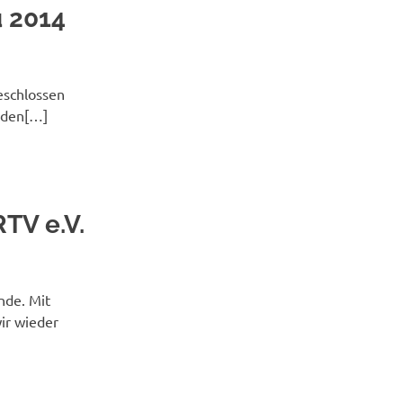
 2014
eschlossen
u den[…]
TV e.V.
nde. Mit
ir wieder