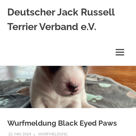
Deutscher Jack Russell
Terrier Verband e.V.
Jack
Russell
Terrier
MENÜ
nach
original
Zum
englischem
Standard
Inhalt
springen
Wurfmeldung Black Eyed Paws
22. MAI 2024
WURFMELDUNG