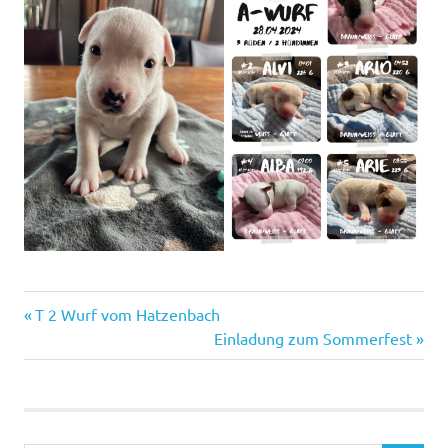
Vorheriger
Beitragsnavigation
T 2 Wurf vom Hatzenbach
Beitrag:
Nächster
Einladung zum Sommerfest
Beitrag: