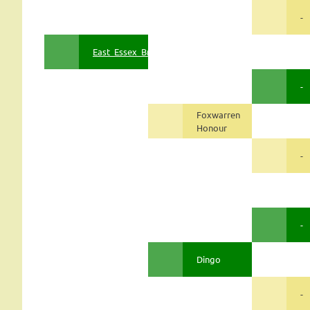
-
East_Essex_Brody
-
Foxwarren
Honour
-
-
Dingo
-