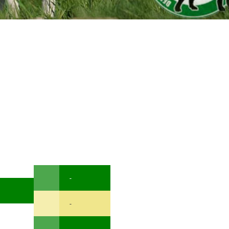
-
-
-