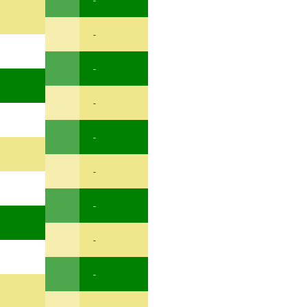
-
-
-
-
-
-
-
-