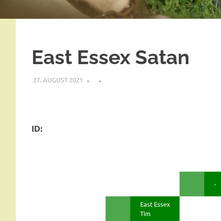
East Essex Satan
27. AUGUST 2021
ID:
-
East Essex
Tim