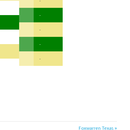
-
-
-
-
-
Nächster
Foxwarren Texas