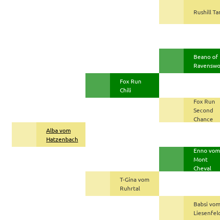
Rushill Ta
Beano of
Ravensw
Fox Run
Chili
Fox Run
Second
Chance
Alba vom
Hatzenbach
Enno vom
Mont
Cheval
T-Gina vom
Ruhrtal
Babsi vo
Liesenfel