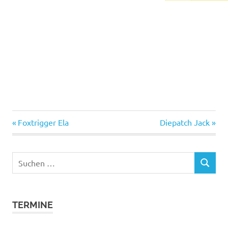
Vorheriger
Nächster
Beitragsnavigation
Foxtrigger Ela
Diepatch Jack
Beitrag:
Beitrag:
Suchen
SUCHEN
nach:
TERMINE