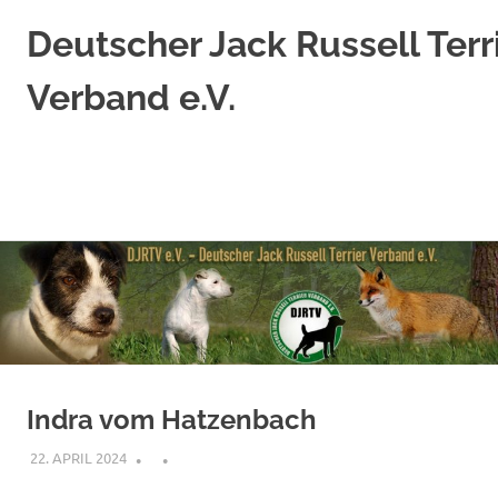
Deutscher Jack Russell Terr
Verband e.V.
Jack
Russell
Terrier
nach
original
Zum
englischem
Standard
Inhalt
springen
Indra vom Hatzenbach
22. APRIL 2024