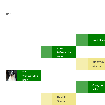
ID:
Rushill B
vom
Münsterland
Ayax
Kingsway
Maggie
vom
Münsterland
Brad
Cologne
Jake
Rushill
Spanner