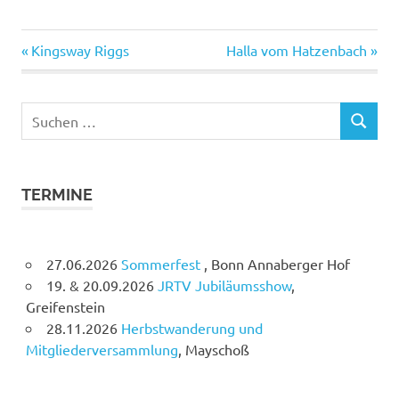
Vorheriger
Nächster
Beitragsnavigation
Kingsway Riggs
Halla vom Hatzenbach
Beitrag:
Beitrag:
Suchen
SUCHEN
nach:
TERMINE
27.06.2026
Sommerfest
, Bonn Annaberger Hof
19. & 20.09.2026
JRTV Jubiläumsshow
,
Greifenstein
28.11.2026
Herbstwanderung und
Mitgliederversammlung
, Mayschoß