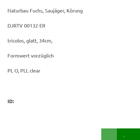
Naturbau Fuchs, Saujäger, Körung
DJRTV 00132 ER
tricolos, glatt, 34cm,
Formwert vorzüglich
PL O, PLL clear
ID:
-