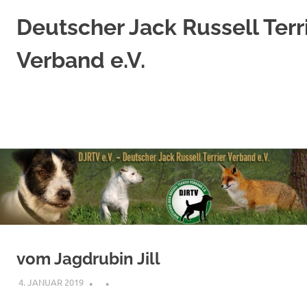
Deutscher Jack Russell Terr
Verband e.V.
Jack
Russell
Terrier
nach
original
Zum
englischem
Standard
Inhalt
springen
vom Jagdrubin Jill
4. JANUAR 2019