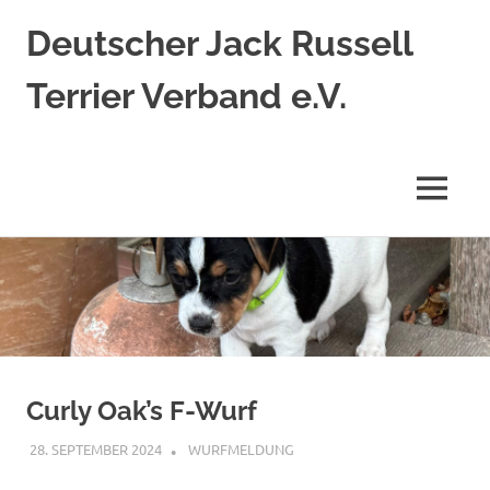
Deutscher Jack Russell
Terrier Verband e.V.
Jack
Russell
Terrier
MENÜ
nach
original
Zum
englischem
Standard
Inhalt
springen
Curly Oak’s F-Wurf
28. SEPTEMBER 2024
WURFMELDUNG