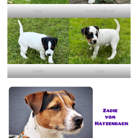
Faye
Franz-Ferdinand
Frodo
Freya