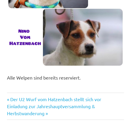
Alle Welpen sind bereits reserviert.
Vorheriger
Beitragsnavigation
Der U2 Wurf vom Hatzenbach stellt sich vor
Nächster
Beitrag:
Einladung zur Jahreshauptversammlung &
Beitrag:
Herbstwanderung